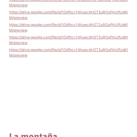
M/preview
https://drive.google.com/file/d/1Oitfhcv14huecAH2T2uROoPkjUfUdKI
M/preview
https://drive.google.com/file/d/1Oitfhcv14huecAH2T2uROoPkjUfUdKI
M/preview
https://drive.google.com/file/d/1Oitfhcv14huecAH2T2uROoPkjUfUdKI
M/preview
https://drive.google.com/file/d/1Oitfhcv14huecAH2T2uROoPkjUfUdKI
M/preview
https://www.youtube.com/embed/gLoYF-Cx3ww?
si=gQo2ItLdj_r5ohEH
https://www.youtube.com/embed/gLoYF-Cx3ww?
si=gQo2ItLdj_r5ohEH
https://www.youtube.com/embed/gLoYF-Cx3ww?
si=gQo2ItLdj_r5ohEH
https://www.youtube.com/embed/gLoYF-Cx3ww?
La montaña
si=gQo2ItLdj_r5ohEH