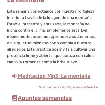
https://www.youtube.com/embed/gLoYF-Cx3ww?
si=gQo2ItLdj_r5ohEH
Esta semana conectamos con nuestra fortaleza
https://www.youtube.com/embed/gLoYF-Cx3ww?
interior a través de la imagen de una montaña.
si=gQo2ItLdj_r5ohEH
Estable, presente y enraizada, la montaña no
https://www.youtube.com/embed/gLoYF-Cx3ww?
si=gQo2ItLdj_r5ohEH
lucha contra el clima: simplemente está. Del
mismo modo, podemos aprender a sostenernos
en la quietud mientras todo cambia a nuestro
alrededor. Esta práctica nos invita a cultivar una
presencia firme y abierta, que abraza con calma
tanto la tormenta como la brisa suave.
Meditación Mp3: La montaña
*Haz clic para desplegar los contenidos
Apuntes semanales