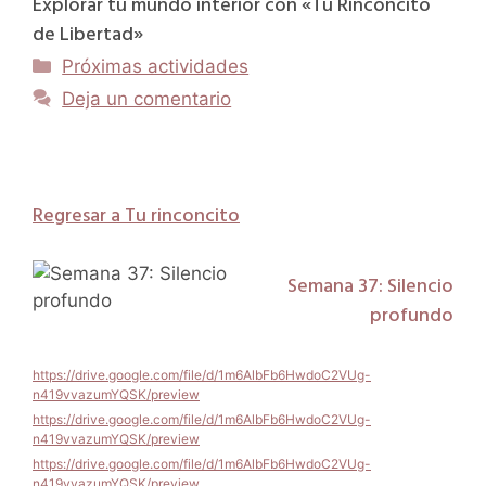
Explorar tu mundo interior con «Tu Rinconcito
de Libertad»
Categorías
Próximas actividades
Deja un comentario
Regresar a Tu rinconcito
Semana 37: Silencio
profundo
https://drive.google.com/file/d/1m6AlbFb6HwdoC2VUg-
n419vvazumYQSK/preview
https://drive.google.com/file/d/1m6AlbFb6HwdoC2VUg-
n419vvazumYQSK/preview
https://drive.google.com/file/d/1m6AlbFb6HwdoC2VUg-
n419vvazumYQSK/preview