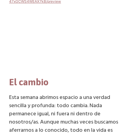
47xGCWS4WEAX7kB/preview
https://www.youtube.com/embed/HhZNXbP0vnk?
si=OnGriFwnlyCGmfLn
https://www.youtube.com/embed/HhZNXbP0vnk?
si=OnGriFwnlyCGmfLn
https://www.youtube.com/embed/HhZNXbP0vnk?
si=OnGriFwnlyCGmfLn
El cambio
https://www.youtube.com/embed/HhZNXbP0vnk?
si=OnGriFwnlyCGmfLn
https://www.youtube.com/embed/HhZNXbP0vnk?
Esta semana abrimos espacio a una verdad
si=OnGriFwnlyCGmfLn
sencilla y profunda: todo cambia. Nada
https://www.youtube.com/embed/HhZNXbP0vnk?
si=OnGriFwnlyCGmfLn
permanece igual, ni fuera ni dentro de
https://www.youtube.com/embed/HhZNXbP0vnk?
nosotros/as. Aunque muchas veces buscamos
si=OnGriFwnlyCGmfLn
aferrarnos a lo conocido, todo en la vida es