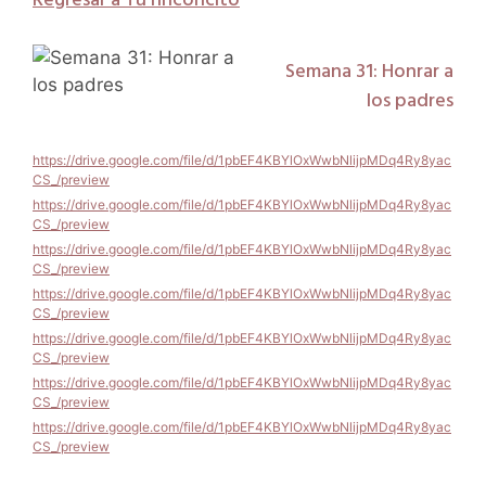
Regresar a Tu rinconcito
si=0W0fXd6CSl4NmvfU
https://www.youtube.com/embed/7wC6uVUvbLE?
si=0W0fXd6CSl4NmvfU
Semana 31: Honrar a
https://www.youtube.com/embed/7wC6uVUvbLE?
si=0W0fXd6CSl4NmvfU
los padres
https://drive.google.com/file/d/1pbEF4KBYlOxWwbNlijpMDq4Ry8yac
CS_/preview
https://drive.google.com/file/d/1pbEF4KBYlOxWwbNlijpMDq4Ry8yac
CS_/preview
https://drive.google.com/file/d/1pbEF4KBYlOxWwbNlijpMDq4Ry8yac
CS_/preview
https://drive.google.com/file/d/1pbEF4KBYlOxWwbNlijpMDq4Ry8yac
CS_/preview
https://drive.google.com/file/d/1pbEF4KBYlOxWwbNlijpMDq4Ry8yac
CS_/preview
https://drive.google.com/file/d/1pbEF4KBYlOxWwbNlijpMDq4Ry8yac
CS_/preview
https://drive.google.com/file/d/1pbEF4KBYlOxWwbNlijpMDq4Ry8yac
CS_/preview