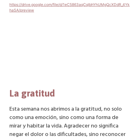
https://drive.google.com/file/d/1eC5863aqCqlbhYhUMgQcXDdR_4Yk
haSA/preview
https://www.youtube.com/embed/hO5BkQrLT_U?
si=EtVlwqV2wZpSHvqU
https://www.youtube.com/embed/hO5BkQrLT_U?
si=EtVlwqV2wZpSHvqU
https://www.youtube.com/embed/hO5BkQrLT_U?
si=EtVlwqV2wZpSHvqU
La gratitud
https://www.youtube.com/embed/hO5BkQrLT_U?
si=EtVlwqV2wZpSHvqU
https://www.youtube.com/embed/hO5BkQrLT_U?
Esta semana nos abrimos a la gratitud, no solo
si=EtVlwqV2wZpSHvqU
como una emoción, sino como una forma de
https://www.youtube.com/embed/hO5BkQrLT_U?
si=EtVlwqV2wZpSHvqU
mirar y habitar la vida. Agradecer no significa
https://www.youtube.com/embed/hO5BkQrLT_U?
negar el dolor o las dificultades, sino reconocer
si=EtVlwqV2wZpSHvqU