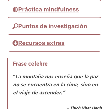
Práctica mindfulness
Puntos de investigación
Recursos extras
La vida es para darla
. Mario de la Torre
Frase célebre
“
La montaña nos enseña que la paz
no se encuentra en la cima, sino en
el viaje de ascender.”
–
Thich
Nhat Hanh