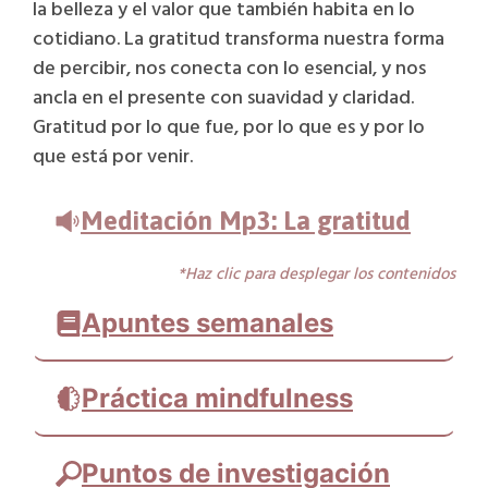
la belleza y el valor que también habita en lo
Thich Nhat Hanh ¿por qué la gente
cotidiano. La gratitud transforma nuestra forma
hoy en día tiene miedo del silencio?
de percibir, nos conecta con lo esencial, y nos
ancla en el presente con suavidad y claridad.
Gratitud por lo que fue, por lo que es y por lo
que está por venir.
Meditación Mp3: La gratitud
*Haz clic para desplegar los contenidos
Apuntes semanales
Práctica mindfulness
https://www.youtube.com/embed/EaRsAy98or8?
si=JO2Ej88Vpl-31oqZ
Puntos de investigación
https://www.youtube.com/embed/EaRsAy98or8?