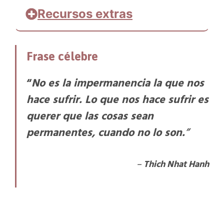
Recursos extras
La naturaleza de la impermanencia.
Frase célebre
Thubten Wangchen
“
No es la impermanencia la que nos
hace sufrir. Lo que nos hace sufrir es
querer que las cosas sean
permanentes, cuando no lo son.
”
–
Thich Nhat Hanh
https://drive.google.com/file/d/1cl68-
VejELQYD7RsbCeJUbUowe-0Mnvo/preview
https://drive.google.com/file/d/1cl68-
VejELQYD7RsbCeJUbUowe-0Mnvo/preview
tps://drive.google.com/file/d/1Wd7mnRrQNmAaNDZOZxSgG35NSaL77B4I/prev