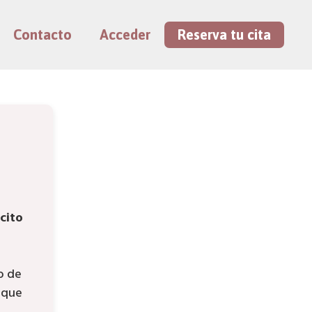
Contacto
Acceder
Reserva tu cita
cito
o de
 que