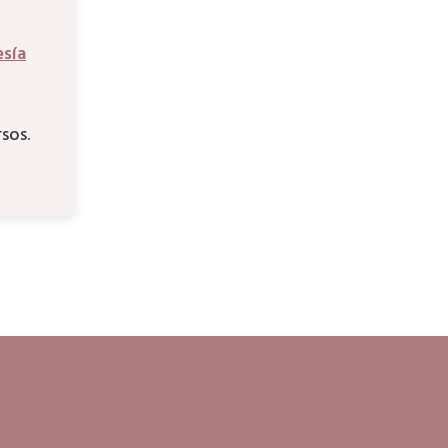
sía
sos.